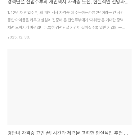
경력단절 전업주부의 개인택시 자격증 도전, 현실적인 전망과 준비 전략 (2026 최신판)
1. 12년 차 전업주부, 왜 '개인택시 자격증'에 주목하는가?12년이라는 긴 시간
동안 아이들을 키우고 살림에 집중해 온 전업주부에게 '재취업'은 거대한 장벽
처럼 느껴지기 마련입니다.특히 경력단절 기간이 길어질수록 일반 기업의 문턱
은 높아지고, 나 자신에 대한 자신감은 낮아지곤 합니다.이러한 상황에서 최근
2025. 12. 30.
주목받는 선택지 중 하나가 바로 **'개인택시 자격증'**입니다.운전은 주부들
에게 익숙한 일상 영역인 동시에, 개인사업자로서의 자율성을 보장받을 수 있
기 때문입니다.하지만 막연한 호기심만으로 시작하기엔 면허 조건부터 실제 영
업 환경까지 고려해야 할 점이 많습니다.과연 전업주부에게 개인택시 자격증은
현실적인 대안이 될 수 있을지, 시험 정보부터 수익 구조까지 정리해 보았습니
다.2. 개인택시 자격증의 정..
경단녀 자격증 고민 끝! 시간과 체력을 고려한 현실적인 추천 리스트