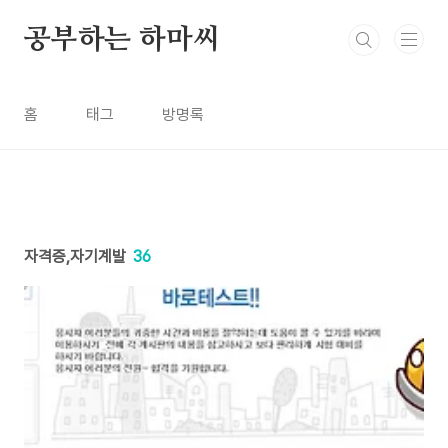
본문 바로가기
공부하는 하마씨
홈
태그
방명록
자격증,자기계발
36