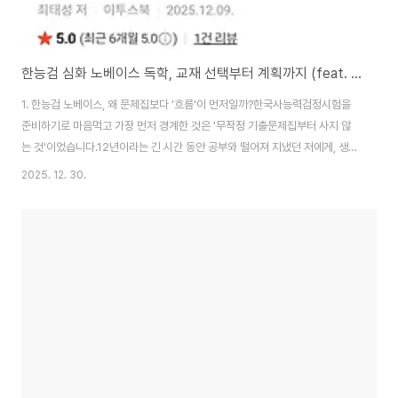
한능검 심화 노베이스 독학, 교재 선택부터 계획까지 (feat. 최태성)
1. 한능검 노베이스, 왜 문제집보다 '흐름'이 먼저일까?한국사능력검정시험을
준비하기로 마음먹고 가장 먼저 경계한 것은 '무작정 기출문제집부터 사지 않
는 것'이었습니다.12년이라는 긴 시간 동안 공부와 떨어져 지냈던 저에게, 생소
한 용어 가득한 문제집은 오히려 거부감만 키울 것 같았기 때문입니다.한능검
2025. 12. 30.
은 단순 암기가 아니라 '시대적 흐름'을 묻는 시험입니다.기초가 없는 상태에서
문제만 풀면 금방 한계에 부딪히지만, 전체적인 구조를 먼저 잡으면 문제는 자
연스럽게 풀린다는 선배 수험생들의 조언을 바탕으로 **'개념 중심의 학습'**
을 첫 단계로 설정했습니다.2. 수많은 교재 중 '최태성 별별한국사'를 선택한 3
가지 이유교재 선택 과정에서 제가 가장 중요하게 생각한 기준은 지속 가능성
이었습니다.검증된 커리큘럼..