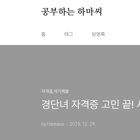
본문 바로가기
공부하는 하마씨
홈
태그
방명록
자격증,자기계발
경단녀 자격증 고민 끝!
by Hamassi
2025. 12. 29.