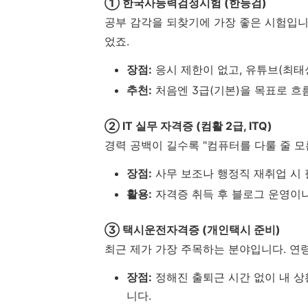
① 한국사능력검정시험 (한능검)
공부 감각을 되찾기에 가장 좋은 시험입니다
었죠.
장점:
응시 제한이 없고, 유튜브(최태성
추천:
처음엔 3급(기본)을 목표로 흐
② IT 실무 자격증 (컴활 2급, ITQ)
경력 공백이 길수록 "컴퓨터를 다룰 줄 
장점:
사무 보조나 행정직 재취업 시 
활용:
자격증 취득 후 블로그 운영이나
③ 택시운전자격증 (개인택시 준비)
최근 제가 가장 주목하는 분야입니다. 연
장점:
정해진 출퇴근 시간 없이 내 상
니다.