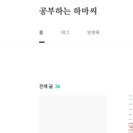
본문 바로가기
공부하는 하마씨
홈
태그
방명록
전체 글
36