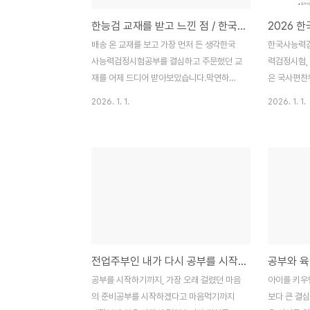
한능검 교재를 받고 느낀 점 / 한국사 노베이스 전업주부의 첫 한국사 공부
배송 온 교재를 보고 가장 먼저 든 생각한국
한국사능력검
사능력검정시험공부를 결심하고 주문했던 교
력검정시험,
재를 어제 드디어 받아보았습니다.막연하게
은 국사편찬
“공부해야지”라고 생각하던 단계에서 배송
시험으로, 
2026. 1. 1.
2026. 1. 1.
받은 교재를 펼치는 순간, 한국사능력검정 시
객관적으로 
험이 생각보다 더욱 현실적으로 다가왔습니
원, 공기업,
다.한국사 교재 포장을 뜯고 책을 펼치자마자
서 활용되고
가장 먼저 눈에 들어온 것은 깨알 같은 글씨
재취업 준비
와 묵직하고 꽤 두꺼운 책 두께였습니다.솔직
준히 늘고 
히 말하면 적잖이 당황스러웠습니다.그래서
면 시험 일
가장 먼저 든 생각은 이것이었습니다.역시 처
두는 것이 공
음부터 한 권만 사길 정말 잘했다는 생각이었
됩니다.20
습니다.상·하권을 한꺼번에 사지 않은 이유만
정2026년
전업주부인 내가 다시 공부를 시작하기 전 가장 고민 했던 것들
약 처음부터 상·하권을 모두 구매했다면 책을
행될 예정입
펼치기도 전에 부담감에 마음이 무거웠을 것
험으로 나뉘
공부를 시작하기까지, 가장 오래 걸렸던 마음
아이를 키우
같았습니다.한국사에 노베이스나 다름없는
종류가 다르
의 준비공부를 시작하겠다고 마음먹기까지
보다 큰 결