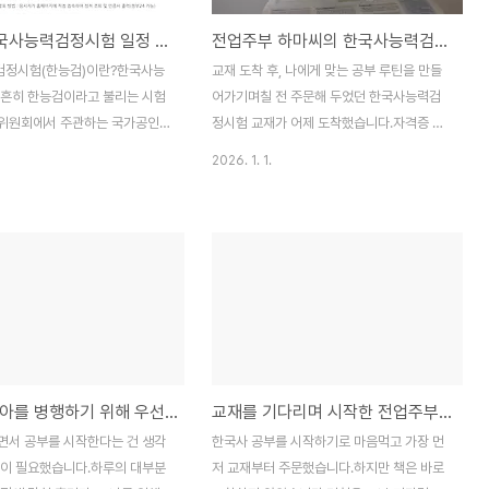
2026 한국사능력검정시험 일정 및 급수별 난이도, 유효기간
전업주부 하마씨의 한국사능력검정시험 준비 / 드디어 교재 도착
정시험(한능검)이란?한국사능
교재 도착 후, 나에게 맞는 공부 루틴을 만들
 흔히 한능검이라고 불리는 시험
어가기며칠 전 주문해 두었던 한국사능력검
위원회에서 주관하는 국가공인
정시험 교재가 어제 도착했습니다.자격증 준
우리나라 역사에 대한 이해 수준을
비를 결심한 뒤 가장 먼저 한 일은 교재를 준
2026. 1. 1.
평가하기 위한 시험입니다.공무
비하고, 앞으로의 공부 방식을 미리 정리해
 교원 임용 시험 등 다양한 분야에
보는 것이었습니다.한국사능력검정시험은 급
 있으며, 최근에는 자기 계발이나
수별로 단계가 나뉘어 있는 시험으로, 최근에
를 목적으로 응시하는 경우도 꾸
는 자기계발이나 공무원·공공기관 취업 준비
있습니다.처음 한능검을 준비한다
를 위해선택하는 경우도 점점 늘어나고 있습
정과 급수별 난이도를 미리 파악해
니다.오랜 시간 공부와는 거리가 있는 전업주
부 계획을 세우는 데 큰 도움이
부 입장에서는 무작정 책부터 펼치기보다는
26 한국사능력검정시험 시행 일
지금 내 현실에 맞는 학습 루틴을 만드는 것
 한국사능력검정시험은 총 5회 시
이 가장 중요하다고 느꼈습니다.집안일과 육
공부와 육아를 병행하기 위해 우선순위 정하기
교재를 기다리며 시작한 전업주부의 한국사 공부 기록
니다.시험은 기본 시험과 심화 시
아 사이에서 만드는 공부 시간1월 1일인 오
며, 회차별로 응시 가능한 시험
늘, 점심 식사를 마친 뒤 집안일을 어느 정도
면서 공부를 시작한다는 건 생각
한국사 공부를 시작하기로 마음먹고 가장 먼
기 때문에 접수 전 반드시 본인이
정리하고 아이들이 각자 놀고 있는 시간을 활
심이 필요했습니다.하루의 대부분
저 교재부터 주문했습니다.하지만 책은 바로