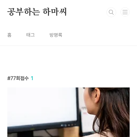
본문 바로가기
공부하는 하마씨
홈
태그
방명록
77회접수
1