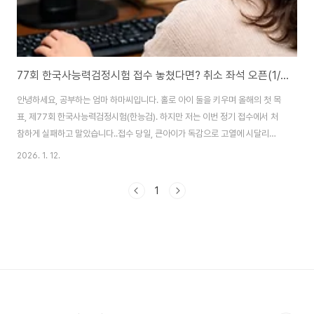
77회 한국사능력검정시험 접수 놓쳤다면? 취소 좌석 오픈(1/20~1/23)이 기회!
안녕하세요, 공부하는 엄마 하마씨입니다. 홀로 아이 둘을 키우며 올해의 첫 목
표, 제77회 한국사능력검정시험(한능검). 하지만 저는 이번 정기 접수에서 처
참하게 실패하고 말았습니다..접수 당일, 큰아이가 독감으로 고열에 시달리는
바람에 밤새 물수건을 갈아주며 간호를 했거든요.해열제를 먹이고 아이 체온을
2026. 1. 12.
재며 간호하다보니 시험 접수는 새까맣게 잊고 있었고, 나중에 생각나서 부리
나케 들어가보니 그 짧은 찰나에 전국 시험장은 눈 깜짝할 새 마감되었지 뭐에
1
요.남편까지 동원해 제주도 자리라도 알아보려 했지만 결과는 '광탈'. 자책도 잠
시, 아이 곁을 지키는 게 부모로서 가장 중요한 일이었기에 마음을 다잡았습니
다. 그리고 우리에겐 아직 **'취소 좌석'**이라는 확실한 패자부활전이 남아있
으니까요! 1. 제77회 ..