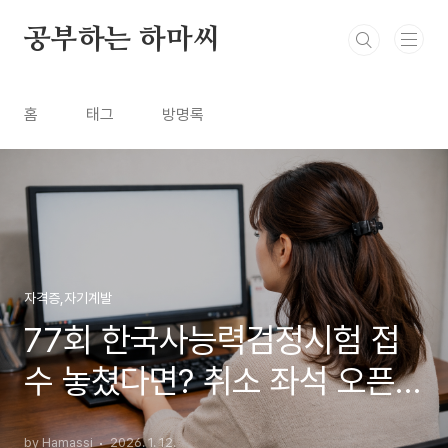
본문 바로가기
공부하는 하마씨
홈
태그
방명록
자격증,자기계발
77회 한국사능력검정시험 접
수 놓쳤다면? 취소 좌석 오픈
(1/20~1/23)이 기회!
by Hamassi
2026. 1. 12.