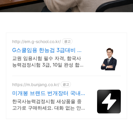
http://em.g-school.co.kr/
광고
G스쿨임용 한능검 3급대비 회
원이면 누구나 무료 수강!
교원 임용시험 필수 자격, 함국사
능력검정시험 3급, 10일 완성 합격
루트!
https://m.bunjang.co.kr/
광고
미개봉 브랜드 번개장터 국내
최대 브랜드 중고거래
한국사능력검정시험 새상품을 중
고가로 구매하세요. 대화 없는 안
전결제로 간편하게! 전국 각지에서
올라오는 전국구 최다 상품 매일
10만 개 이상의 신규 상품 업로드