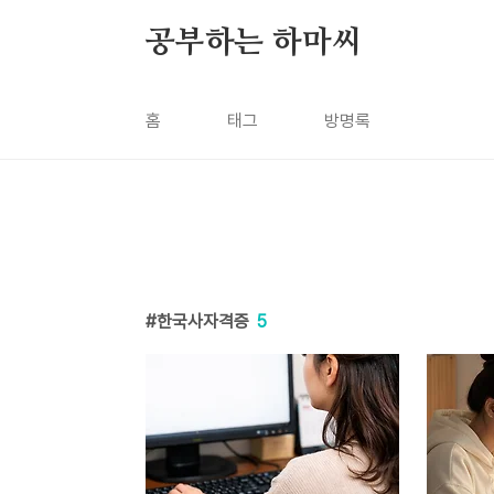
본문 바로가기
공부하는 하마씨
홈
태그
방명록
한국사자격증
5