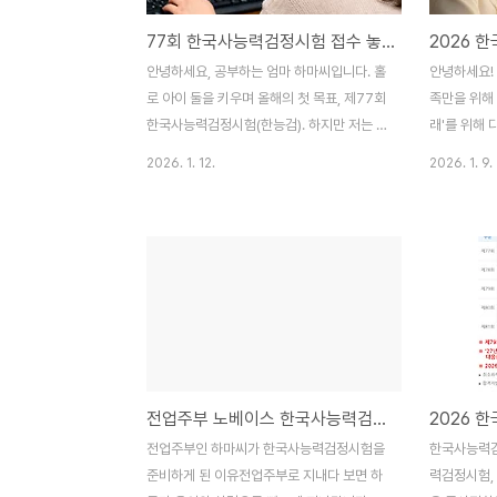
77회 한국사능력검정시험 접수 놓쳤다면? 취소 좌석 오픈(1/20~1/23)이 기회!
안녕하세요, 공부하는 엄마 하마씨입니다. 홀
안녕하세요! 
로 아이 둘을 키우며 올해의 첫 목표, 제77회
족만을 위해 
한국사능력검정시험(한능검). 하지만 저는 이
래'를 위해 
번 정기 접수에서 처참하게 실패하고 말았습
업을 고민하
2026. 1. 12.
2026. 1. 9.
니다..접수 당일, 큰아이가 독감으로 고열에
**한국사능
시달리는 바람에 밤새 물수건을 갈아주며 간
다.가장 반가
호를 했거든요.해열제를 먹이고 아이 체온을
효기간'이 사
재며 간호하다보니 시험 접수는 새까맣게 잊
년 차 육아 
고 있었고, 나중에 생각나서 부리나케 들어가
공부하고 정
보니 그 짧은 찰나에 전국 시험장은 눈 깜짝
증의 모든 것
할 새 마감되었지 뭐에요.남편까지 동원해 제
격증 유효기
주도 자리라도 알아보려 했지만 결과는 '광
말씀드리면,
탈'. 자책도 잠시, 아이 곁을 지키는 게 부모로
자격증 자체
전업주부 노베이스 한국사능력검정시험 준비 / 공부 시간·교재·기간 정리
서 가장 중요한 일이었기에 마음을 다잡았습
한 번 취득
니다. 그리고 우리에겐 아직 **'취소 좌석'**
하지 않습니
전업주부인 하마씨가 한국사능력검정시험을
한국사능력검
이라는 확실한 패자부활전이 남아있으니까
지: 특히 반
준비하게 된 이유전업주부로 지내다 보면 하
력검정시험,