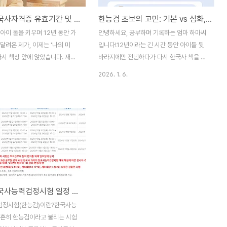
2026 한국사자격증 유효기간 및 활용법 총정리: 한 번 따면 평생 가는 '스펙의 기본'
한능검 초보의 고민: 기본 vs 심화, 노베이스 엄마는 무엇을 선택해야 할까?
아이 둘을 키우며 12년 동안 가
안녕하세요, 공부하며 기록하는 엄마 하마씨
달려온 제가, 이제는 '나의 미
입니다!12년이라는 긴 시간 동안 아이들 뒷
다시 책상 앞에 앉았습니다. 재취
바라지에만 전념하다가 다시 한국사 책을 펼
며 가장 먼저 찾은 목표는 바로
치려니, 설렘보다는 걱정이 앞서더라고요.가
2026. 1. 6.
력검정시험(한능검)**이었습니
장 먼저 저를 고민에 빠뜨린 건 바로 **'어떤
운 소식은 한국사 자격증에 '유
급수를 선택하느냐'**의 문제였습니다."기초
실상 사라졌다는 점인데요. 12
도 없는데 창피당하지 말고 쉬운 '기본'부터
맘이자 예비 수험생인 제가 직접
볼까?" 아니면 "이왕 하는 거 활용도 높은 '심
리한 2026년 기준 한국사 자격
화'를 바로 도전할까?" 하는 문제로 며칠을
을 공유해 드립니다. 1. 한국사자
고민했죠.결론부터 말씀드리면, 저와 같은 재
간, 정말 평생인가요?결론부터
취업 준비생이나 '엄마 수험생'이라면 노베이
 국사편찬위원회에서 발급하는
스라도 무조건 [심화]를 선택하시는 것이 훨
에는 유효기간이 없습니다. 즉,
씬 전략적입니다.제가 열심히 고민하며 검색
2026 한국사능력검정시험 일정 및 급수별 난이도, 유효기간
하면 자격 자체가 취소되거나 소멸
하며 알아본 그 이유와 급수 선택의 명확한
다.국가고시 성적 인정 기간 폐
기준을 상세히 공유해 드릴게요. 1. 한능검 급
정시험(한능검)이란?한국사능
가운 점은 2023년부터 공무원
수 체계: 심화 vs 기본, 무엇이 다른가?한능
 흔히 한능검이라고 불리는 시험