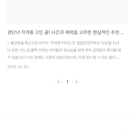
경단녀 자격증 고민 끝! 시간과 체력을 고려한 현실적인 추천 리스트
1. 불안함을 확신으로 바꾸는 '자격증'이라는 한 걸음전업주부로 12년을 지내
다 보면, 어느덧 훌쩍 커버린 아이들의 뒷모습을 보며 문득 공허함이 찾아올 때
가 있습니다."나도 한때는 사회의 일원이었는데, 이제 내가 할 수 있는 일이 있
을까?"라는 막연한 불안감이죠.당장 내일 출근할 계획이 없더라도, 미래의 내
2025. 12. 29.
자리가 없다는 느낌은 스스로를 위축되게 만듭니다.이런 상황에서 자격증은 단
순한 '스펙' 그 이상의 의미를 갖습니다.미래의 선택지를 넓히는 도구이자, 멈춰
1
있던 공부 세포를 깨우며 "나도 아직 할 수 있다"는 자신감을 되찾아주는 심리
적 방어선이기 때문입니다.2. 자격증 취득이 취업 실패로 이어졌던 나의 경험
(피부미용사)사실 저는 몇 년 전, 큰 마음을 먹고 피부미용사 자격증에 도전한
적이 있습니다.3개..