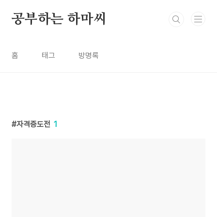
본문 바로가기
공부하는 하마씨
홈
태그
방명록
자격증도전
1