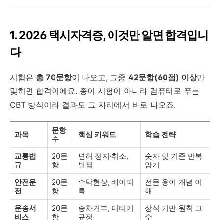
1. 2026 택시자격증, 이것만 알면 합격입니
다
시험은
총 70문항
이 나오고, 그중
42문항(60점) 이상
만
맞히면 합격이에요. 종이 시험이 아니라 컴퓨터로 푸는
CBT 방식이라 결과도 그 자리에서 바로 나오죠.
문항
과목
핵심 키워드
학습 전략
수
교통법
20문
면허 정지·취소,
숫자 및 기준 반복
규
항
벌점
암기
안전운
20문
수막현상, 베이퍼
전문 용어 개념 이
전
항
록
해
운송서
20문
승차거부, 미터기
상식 기반 원칙 고
비스
항
규정
수