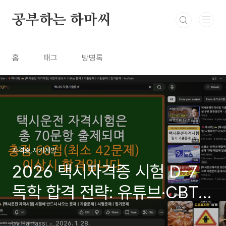
본문 바로가기
공부하는 하마씨
홈
태그
방명록
자격증,자기계발
2026 택시자격증 시험 D-7
독학 합격 전략: 유튜브·CBT
기출문제 완벽 활용법
by Hamassi
2026. 1. 28.