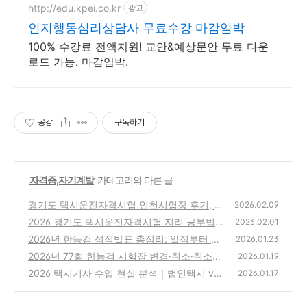
http://edu.kpei.co.kr
광고
인지행동심리상담사 무료수강 마감임박
100% 수강료 전액지원! 교안&예상문안 무료 다운
로드 가능. 마감임박.
공감
구독하기
'
자격증,자기계발
' 카테고리의 다른 글
경기도 택시운전자격시험 인천시험장 후기, 주
2026.02.09
차 등록부터 합격까지
2026 경기도 택시운전자격시험 지리 공부법
(0)
2026.02.01
｜유튜브 기출문제 AI를 활용 PDF 정리 팁
2026년 한능검 성적발표 총정리: 일정부터 유
(0)
2026.01.23
효기간 폐지 정보까지
2026년 77회 한능검 시험장 변경·취소·취소분
(0)
2026.01.19
접수 정리
2026 택시기사 수입 현실 분석｜법인택시 vs
(0)
2026.01.17
개인택시 수익 비교 정리
(0)