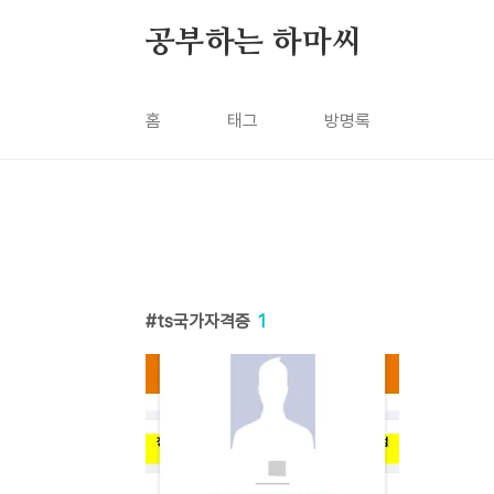
본문 바로가기
공부하는 하마씨
홈
태그
방명록
ts국가자격증
1