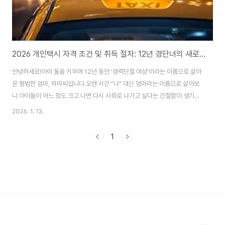
2026 개인택시 자격 조건 및 취득 절차: 12년 경단녀의 새로운 도전을 시작하며
안녕하세요!아이 둘을 키우며 12년 동안 '경력단절 여성'이라는 이름으로 살아
온 평범한 엄마, 하마씨입니다.오랜 시간 "나" 대신 엄마라는 이름으로 살아보
니 아이들이 어느 정도 크고 나면 다시 사회로 나가고 싶다는 간절함이 생기더
라고요. 하지만 현실은 쉽지 않더라고요.10년이 넘는 공백을 메꾸며 취업 시장
2026. 1. 13.
에 뛰어들기엔 주위에 도움받을 곳이 없으니 혼자 아이들 케어와 직장 생활 사
이의 균형을 잡기가 너무나 힘들었죠. 그러다 문득 떠오른 게 바로 **'개인택
1
시'**였습니다.남편 파견으로 함께 미국에 머물던 몇 년 동안, 낯선 땅에서 면
허를 따고 아이들을 픽업하며 운전 하나는 자신 있게 해 왔던 저였거든요."여자
가 하기 힘들지 않을까?"라는 우려 섞인 시선도 있었지만, 시간의 자유로움과
정년 없는 평생 직업이..