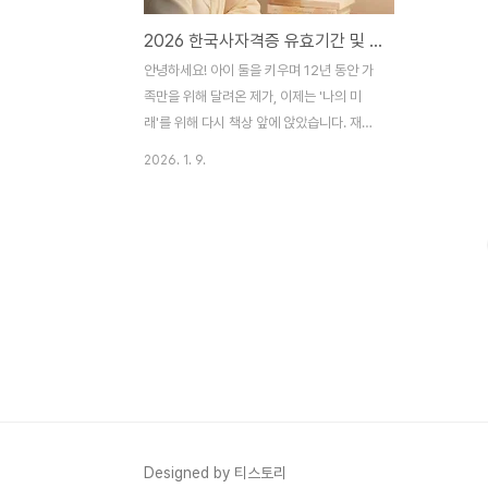
2026 한국사자격증 유효기간 및 활용법 총정리: 한 번 따면 평생 가는 '스펙의 기본'
안녕하세요! 아이 둘을 키우며 12년 동안 가
족만을 위해 달려온 제가, 이제는 '나의 미
래'를 위해 다시 책상 앞에 앉았습니다. 재취
업을 고민하며 가장 먼저 찾은 목표는 바로
2026. 1. 9.
**한국사능력검정시험(한능검)**이었습니
다.가장 반가운 소식은 한국사 자격증에 '유
효기간'이 사실상 사라졌다는 점인데요. 12
년 차 육아 맘이자 예비 수험생인 제가 직접
공부하고 정리한 2026년 기준 한국사 자격
증의 모든 것을 공유해 드립니다. 1. 한국사자
격증 유효기간, 정말 평생인가요?결론부터
말씀드리면, 국사편찬위원회에서 발급하는
자격증 자체에는 유효기간이 없습니다. 즉,
한 번 취득하면 자격 자체가 취소되거나 소멸
하지 않습니다.국가고시 성적 인정 기간 폐
지: 특히 반가운 점은 2023년부터 공무원
Designed by 티스토리