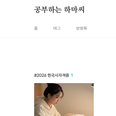
본문 바로가기
공부하는 하마씨
홈
태그
방명록
2026 한국사자격증
1