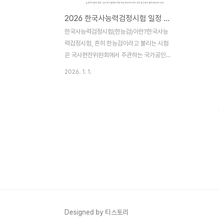
2026 한국사능력검정시험 일정 및 급수별 난이도, 유효기간
한국사능력검정시험(한능검)이란?한국사능
력검정시험, 흔히 한능검이라고 불리는 시험
은 국사편찬위원회에서 주관하는 국가공인
시험으로, 우리나라 역사에 대한 이해 수준을
2026. 1. 1.
객관적으로 평가하기 위한 시험입니다.공무
원, 공기업, 교원 임용 시험 등 다양한 분야에
서 활용되고 있으며, 최근에는 자기 계발이나
재취업 준비를 목적으로 응시하는 경우도 꾸
준히 늘고 있습니다.처음 한능검을 준비한다
면 시험 일정과 급수별 난이도를 미리 파악해
두는 것이 공부 계획을 세우는 데 큰 도움이
됩니다.2026 한국사능력검정시험 시행 일
정2026년 한국사능력검정시험은 총 5회 시
행될 예정입니다.시험은 기본 시험과 심화 시
험으로 나뉘며, 회차별로 응시 가능한 시험
종류가 다르기 때문에 접수 전 반드시 본인이
Designed by 티스토리