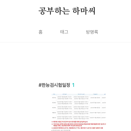
본문 바로가기
공부하는 하마씨
홈
태그
방명록
한능검시험일정
1