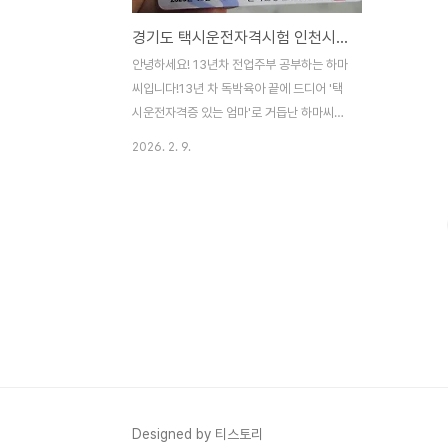
경기도 택시운전자격시험 인천시험장 후기, 주차 등록부터 합격까지
안녕하세요! 13년차 전업주부 공부하는 하마
씨입니다!13년 차 독박육아 끝에 드디어 '택
시운전자격증 있는 엄마'로 거듭난 하마씨입
니다.아이들 키우느라 제 꿈은 잠시 접어두고
2026. 2. 9.
살았는데, 드디어 새로운 인생의 첫 관문인
**‘택시운전자격시험’**에 당당히 합격했어
요! 72.86점이라는 기대 이상의 점수로 자격
증을 손에 쥐었을 때, 그 뭉클함이란... 저처럼
경력 단절 이후 다시 사회로 나갈 준비를 하
는 분들을 위해, 제가 직접 겪은 인천시험장
이용 후기와 합격 노하우를 생생하게 들려드
릴게요.자차 이용하신다면 꼭 보세요! 인천시
험장 주차 팁인천시험장은 구월동 한국교직
원공제회관 3층에 있어요. 시흥에서 자차로
이동하시는 분들이 많을 텐데, 주차 때문에
당황하지 마시라고 몇 가지 정리해 드립니다.
Designed by 티스토리