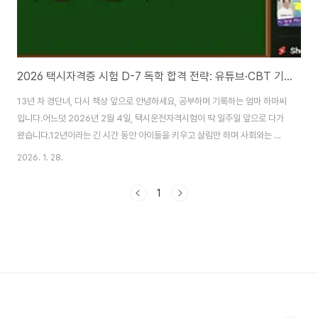
2026 택시자격증 시험 D-7 독학 합격 전략: 유튜브·CBT 기출문제 완벽 활용법
13년 차 경단녀, 다시 책상 앞으로 안녕하세요, 공부하며 기록하는 엄마 하마씨
입니다.어느덧 2026년 2월 4일, 택시운전자격시험이 딱 일주일 앞으로 다가
왔습니다.12년이라는 긴 시간 동안 아이들을 키우고 살림만 하며 사회와는 조
금 거리를 두고 살았던 제가, 다시 책상에 앉아 '시험'이라는 걸 준비하게 될 줄
2026. 1. 28.
은 꿈에도 몰랐어요.사실 처음 시험공부를 시작했을 때는 막막함에 눈앞이 캄
캄했습니다. 남편 파견 따라 미국에서 지낼 때 미국 운전면허도 따고 운전도 오
1
랫동안 해왔지만, 한국의 복잡한 교통법규와 '억' 소리 나는 지리 문제를 마주하
니 "내가 과연 합격할 수 있을까?" 하는 두려움이 왈칵 밀려오더라고요. 하지만
직접 부딪쳐보니 알겠습니다. 이 시험, 전략만 잘 짜면 우리 같은 엄마들도 독학
으로 충분히 ..