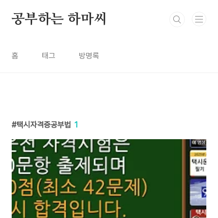
본문 바로가기
공부하는 하마씨
홈
태그
방명록
택시자격증공부법
1