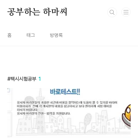
본문 바로가기
공부하는 하마씨
홈
태그
방명록
택시시험공부
1