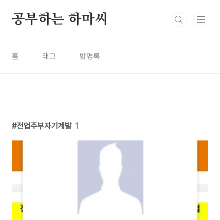
본문 바로가기
공부하는 하마씨
홈
태그
방명록
전업주부자기계발
1