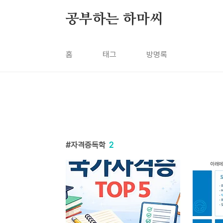
본문 바로가기
공부하는 하마씨
홈
태그
방명록
자격증독학
2