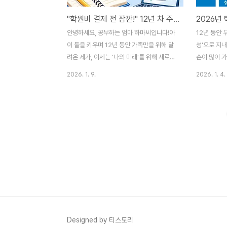
"학원비 결제 전 잠깐!" 12년 차 주부가 꼽은 독학 가능 알짜 자격증 Best 5
안녕하세요, 공부하는 엄마 하마씨입니다!아
12년 동안 
이 둘을 키우며 12년 동안 가족만을 위해 달
성'으로 지
려온 제가, 이제는 '나의 미래'를 위해 새로운
손이 많이 가
도전을 해보려 해요.막상 일을 다시 시작하려
편의 장기 해
2026. 1. 9.
2026. 1. 4.
니 설렘보다는 걱정이 앞서더라고요.가장 큰
아를 하며 숨
고민은 역시 **"돈과 시간"**이었습니다.확
하지만 30대
신도 없는 미래를 위해 비싼 학원비를 결제하
게 될 제 모
고, 아이들 스케줄 비워가며 왔다 갔다 하는
를 위한 최
게 주부 입장에서는 큰 모험처럼 느껴졌거든
실함이 생겼
요.남편의 주재원 파견으로 미국에 있을 때도
지켜야 하는 
낯선 환경에서 혼자 운전면허도 따고 랭귀지
임져야 하는
스쿨에도 다니며 독학의 힘을 경험했던 저이
것을 찾던 중
기에, 이번에도 **'최소 비용, 최대 효율'**
하게 되었습
을 낼 수 있는 독학 자격증부터 찾아보기 시
을 하는 분들
작했습니다.저와 같은 고민을 하는 엄마들을
득 핵심 정보
위해 직접 고른 알짜배기 리스트를 공유합니
요건택시운
Designed by 티스토리