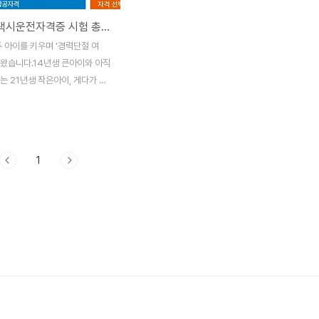
2026년 택시운전자격증 시험 총정리: 응시자격부터 취득 후 교육까지
두 아이를 키우며 '경력단절 여
내왔습니다.14년생 큰아이와 아직
는 21년생 작은아이, 게다가 남
외 출장으로 인해 현재 독박 육
 가쁜 하루를 보내고 있습니다.
 후반을 지나 곧 40대를 마주하
습을 생각하니, 더 늦기 전에 미래
1
소한의 발판을 마련해야겠다는 절
습니다.비록 지금은 아이들 곁을
상황이지만, 혼자 두 아이를 책
 엄마로서 미리 준비할 수 있는
 '택시운전자격증' 취득에 도전
니다.이 글에서는 저와 같은 고민
을 위해 2026년 기준 자격증 취
를 정리해 드립니다.1. 응시 자격
전자격시험에 응시하기 위해서는