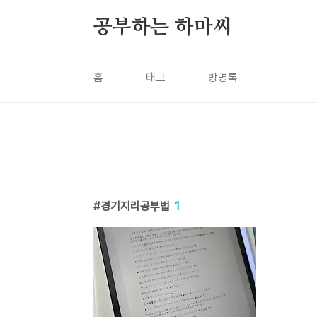
본문 바로가기
공부하는 하마씨
홈
태그
방명록
경기지리공부법
1