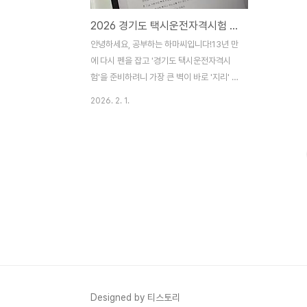
2026 경기도 택시운전자격시험 지리 공부법｜유튜브 기출문제 AI를 활용 PDF 정리 팁
안녕하세요, 공부하는 하마씨입니다!13년 만
에 다시 펜을 잡고 '경기도 택시운전자격시
험'을 준비하려니 가장 큰 벽이 바로 '지리' 과
목이더라고요.경기도는 워낙 넓어서 수원, 용
2026. 2. 1.
인 같은 큰 도시부터 외곽 지역의 국도 번호
까지 외울 게 산더미잖아요. 살림하고 애들
챙기면서 두꺼운 문제집을 들여다보는 게 쉽
지 않았는데, 저는 AI(제미나이)와 PDF를 활
용해 이 고비를 넘겼습니다.저처럼 "머리가
예전 같지 않아"라며 고민하시는 엄마들을 위
해 제 비결을 아낌없이 나눠드릴게요! 유튜브
기출문제, 제미나이(Gemini)로 30초 만에
요약하기유튜브에 좋은 강의가 참 많지만, 바
쁜 주부들이 한 시간 넘는 영상을 내내 보고
있기는 힘들죠. 이럴 때 구글의 AI인 제미나
이를 비서처럼 활용해 보세요.어떻게 하나
Designed by 티스토리