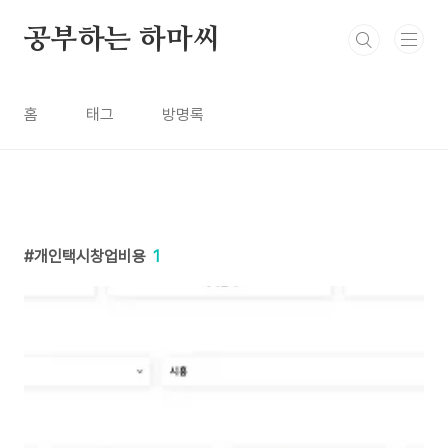
본문 바로가기
공부하는 하마씨
홈
태그
방명록
개인택시창업비용
1